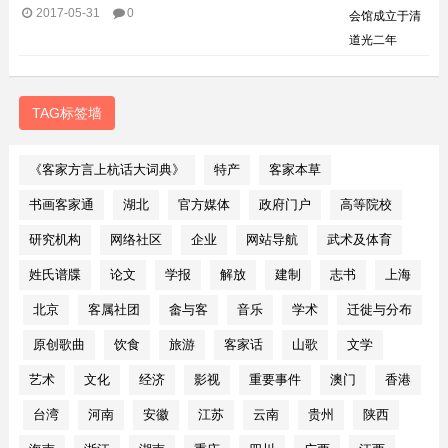
2017-05-31
0
TAG标签墙
《客家方言上杭话大词典》
特产
客家本草
书画客家通
湖北
官方媒体
政府门户
高等院校
研究机构
网络社区
企业
网站导航
武术及体育
姓氏谱牒
论文
学报
解放
建制
志书
上海
北京
客属社团
畲与客
音乐
学术
迁徙与分布
原创歌曲
饮食
旅游
客家话
山歌
文学
艺术
文化
经济
影视
重要事件
澳门
香港
台湾
河南
安徽
江苏
云南
贵州
陕西