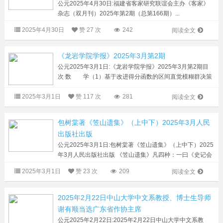
公元2025年4月30日:福建省客家研究联谊会主办《客家》
杂志（双月刊）2025年第2期（总第166期）...
2025年4月30日
赞
27 次
242
阅读全文
《龙岩学院学报》2025年3月第2期
公元2025年3月1日:《龙岩学院学报》2025年3月第2期目
次 数 学（1）基于改进得分函数的区间直觉模糊群决策
方法 杨伟萍，吴敏丽，李气芳，龚匡丰（9）与对数导
2025年3月1日
赞
117 次
281
数相关的正规定则 古丽米热·吐尔逊，杨...
阅读全文
包树棠著《笠山遗集》（上中下）2025年3月人民
出版社出版
公元2025年3月1日:包树棠著《笠山遗集》（上中下）2025
年3月人民出版社出版 《笠山遗集》凡四种：一曰《史记会
注考证校读》十卷，以日人泷川资言作《史记会注考
2025年3月1日
赞
23 次
209
阅读全文
证》“实多麤疏”，因于校读《太史公书》...
2025年2月22日中山大学中文系教授、博士生导师
谢有顺当选广东省作协主席
公元2025年2月22日:2025年2月22日中山大学中文系教