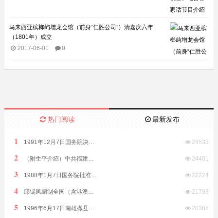
马来西亚槟榔屿增龙会馆（前身“仁胜公司”）清嘉庆六年
（1801年）成立
2017-06-01
0
热门阅读
最新发布
1
1991年12月7日国务院决定原汕头市饶平县划归潮州市管辖
24533
2
（附生平介绍）中共福建省委原副书记、福建省政协原副主席林开钦同志2022年8月15日在福州逝世享年89岁
24401
3
1988年1月7日国务院批准析江门市阳江、阳春两县置阳江地级市
22224
4
邱锡凤编制全国（含港澳台）客家方言分布全表（征求意见稿）2019年8月12日发布
21793
5
1996年6月17日南雄撤县改市隶属广东省由韶关市代管
20388