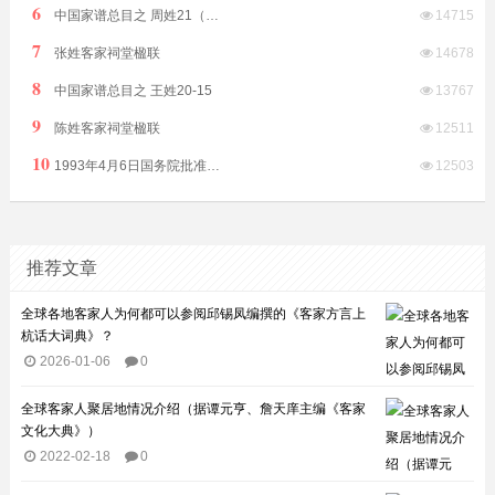
6
中国家谱总目之 周姓21（江西）
14715
7
张姓客家祠堂楹联
14678
8
中国家谱总目之 王姓20-15
13767
9
陈姓客家祠堂楹联
12511
10
1993年4月6日国务院批准普宁撤县设市（县级）由揭阳市代管
12503
推荐文章
全球各地客家人为何都可以参阅邱锡凤编撰的《客家方言上
杭话大词典》？
2026-01-06
0
全球客家人聚居地情况介绍（据谭元亨、詹天庠主编《客家
文化大典》）
2022-02-18
0