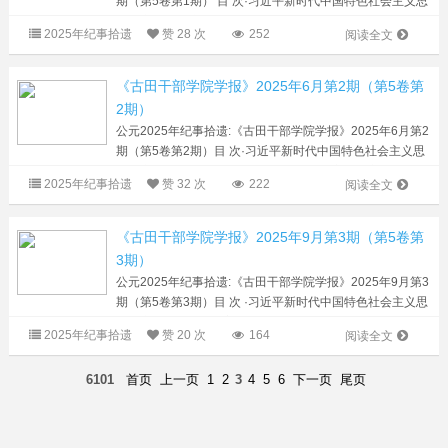
期（第5卷第1期） 目 次·习近平新时代中国特色社会主义思
想研究·（1）关于“第二个结合”必要性和可能性的几点思考
2025年纪事拾遗
赞
28 次
252
阅读全文
何建津 林远航（6）抗洪精神的...
《古田干部学院学报》2025年6月第2期（第5卷第
2期）
公元2025年纪事拾遗:《古田干部学院学报》2025年6月第2
期（第5卷第2期）目 次·习近平新时代中国特色社会主义思
想研究·（1）伟大建党精神的理论探析与实践意义 许斗斗
2025年纪事拾遗
赞
32 次
222
阅读全文
张觉文（9）习近平全面深化改革新思...
《古田干部学院学报》2025年9月第3期（第5卷第
3期）
公元2025年纪事拾遗:《古田干部学院学报》2025年9月第3
期（第5卷第3期）目 次 ·习近平新时代中国特色社会主义思
想研究·（1）以历史主动精神探索中国式现代化道路的路径
2025年纪事拾遗
赞
20 次
164
阅读全文
审视 黎世红 陈宣 许伟（8）调查研...
6101
首页
上一页
1
2
3
4
5
6
下一页
尾页