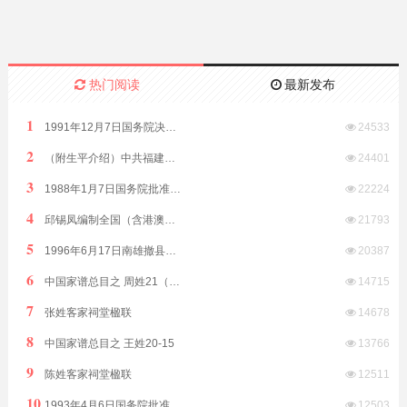
热门阅读
最新发布
1
1991年12月7日国务院决定原汕头市饶平县划归潮州市管辖
24533
2
（附生平介绍）中共福建省委原副书记、福建省政协原副主席林开钦同志2022年8月15日在福州逝世享年89岁
24401
3
1988年1月7日国务院批准析江门市阳江、阳春两县置阳江地级市
22224
4
邱锡凤编制全国（含港澳台）客家方言分布全表（征求意见稿）2019年8月12日发布
21793
5
1996年6月17日南雄撤县改市隶属广东省由韶关市代管
20387
6
中国家谱总目之 周姓21（江西）
14715
7
张姓客家祠堂楹联
14678
8
中国家谱总目之 王姓20-15
13766
9
陈姓客家祠堂楹联
12511
10
1993年4月6日国务院批准普宁撤县设市（县级）由揭阳市代管
12503