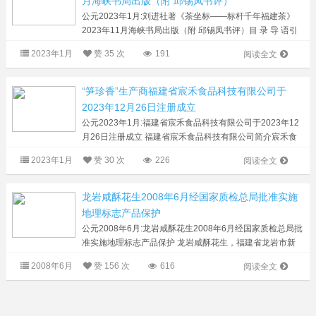
月海峡书局出版（附 邱锡凤书评）
公元2023年1月:刘进社著《茶坐标——标杆千年福建茶》
2023年11月海峡书局出版（附 邱锡凤书评）目 录 导 语引
言 唐代：闽茶初长成 一、茶到闽地 二、史迹觅踪三、初制
2023年1月
赞
35 次
191
阅读全文
研膏，继造蜡面 茶之为...
“笋珍香”生产商福建省宸禾食品科技有限公司于
2023年12月26日注册成立
公元2023年1月:福建省宸禾食品科技有限公司于2023年12
月26日注册成立 福建省宸禾食品科技有限公司简介宸禾食
品自成立以来，扎根于福建闽西这片被誉为“红色摇篮”的沃
2023年1月
赞
30 次
226
阅读全文
土之上。公司始终坚守...
龙岩咸酥花生2008年6月经国家质检总局批准实施
地理标志产品保护
公元2008年6月:龙岩咸酥花生2008年6月经国家质检总局批
准实施地理标志产品保护 龙岩咸酥花生，福建省龙岩市新
罗区特产，中国国家地理标志产品。据史料记载，早在明朝
2008年6月
赞
156 次
616
阅读全文
万历年间（1570—1620年），闽西新...