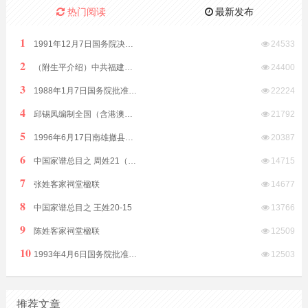
热门阅读
最新发布
1
1991年12月7日国务院决定原汕头市饶平县划归潮州市管辖
24533
2
（附生平介绍）中共福建省委原副书记、福建省政协原副主席林开钦同志2022年8月15日在福州逝世享年89岁
24400
3
1988年1月7日国务院批准析江门市阳江、阳春两县置阳江地级市
22224
4
邱锡凤编制全国（含港澳台）客家方言分布全表（征求意见稿）2019年8月12日发布
21792
5
1996年6月17日南雄撤县改市隶属广东省由韶关市代管
20387
6
中国家谱总目之 周姓21（江西）
14715
7
张姓客家祠堂楹联
14677
8
中国家谱总目之 王姓20-15
13766
9
陈姓客家祠堂楹联
12509
10
1993年4月6日国务院批准普宁撤县设市（县级）由揭阳市代管
12503
推荐文章