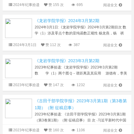
特色社会主义思想研究·（1）论“站在人与自然和谐共生的
2024年纪事拾遗
赞
155 次
695
阅读全文
高度谋划发展”的价值诉求 陈云（10...
《龙岩学院学报》2024年3月第2期
2024年3月1日:《龙岩学院学报》2024年3月第2期目次 数
学（1）涉及零点个数的亚纯函数正规性 杨龙燕，杨 祺
（8）Banach空间中均匀连续映射的一个扩张定理 林一星
2024年3月1日
赞
112 次
387
工业技术（10）基于多特征融合的百香...
阅读全文
《龙岩学院学报》2023年3月第2期
2023年纪事拾遗:《龙岩学院学报》2023年3月第2期
数 学（1）两个图Ｑ－谱距离及其应用 游德有，李美
莲，谢锦山（9）亚纯函数与其高阶导函数分担值的唯一
2023年纪事拾遗
赞
147 次
1232
性 沈寿华（13）涉及不取零点的亚纯函数族的正规性...
阅读全文
《古田干部学院学报》2023年3月第1期（第3卷第
1期）（附 征稿启事）
2023年纪事拾遗: 《古田干部学院学报》2023年3月第1期
（第3卷第1期）（附 征稿启事） 目 次 ·习近平新时代中国
特色社会主义思想研究·（1）中国式现代化深刻影响世界现
2023年纪事拾遗
赞
160 次
1106
阅读全文
代化进程 贺新元 姜 越（7）全过程...