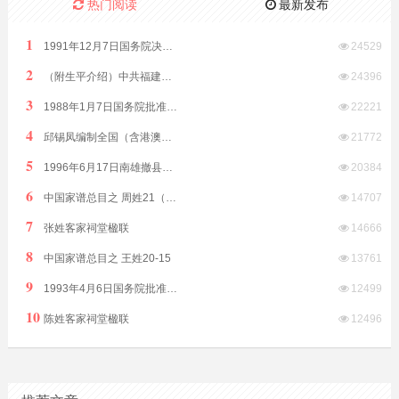
热门阅读
最新发布
1
1991年12月7日国务院决定原汕头市饶平县划归潮州市管辖
24529
2
（附生平介绍）中共福建省委原副书记、福建省政协原副主席林开钦同志2022年8月15日在福州逝世享年89岁
24396
3
1988年1月7日国务院批准析江门市阳江、阳春两县置阳江地级市
22221
4
邱锡凤编制全国（含港澳台）客家方言分布全表（征求意见稿）2019年8月12日发布
21772
5
1996年6月17日南雄撤县改市隶属广东省由韶关市代管
20384
6
中国家谱总目之 周姓21（江西）
14707
7
张姓客家祠堂楹联
14666
8
中国家谱总目之 王姓20-15
13761
9
1993年4月6日国务院批准普宁撤县设市（县级）由揭阳市代管
12499
10
陈姓客家祠堂楹联
12496