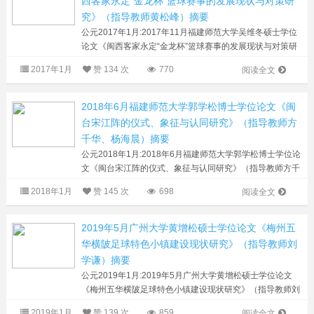
西客家永定“金龙杯”篮球赛事的发展现状与对策研
究》（指导教师黄松峰）摘要
公元2017年1月:2017年11月福建师范大学吴维冬硕士学位
论文《闽西客家永定“金龙杯”篮球赛事的发展现状与对策研
究》（指导教师黄松峰）摘要 永定“金龙杯”篮球赛作为一项
2017年1月
赞
134 次
770
阅读全文
民间体育赛事，从１９８６年到２０１６...
2018年6月福建师范大学郭学松博士学位论文《闽
台宋江阵的仪式、象征与认同研究》（指导教师方
千华、杨海晨）摘要
公元2018年1月:2018年6月福建师范大学郭学松博士学位论
文《闽台宋江阵的仪式、象征与认同研究》（指导教师方千
华、杨海晨）摘要 宋江阵是闽台乡土社会武术组织，是闽
2018年1月
赞
145 次
698
阅读全文
台最具代表性的民族传统体育...
2019年5月广州大学黄增松硕士学位论文《梅州五
华横陂足球特色小镇建设现状研究》（指导教师刘
学谦）摘要
公元2019年1月:2019年5月广州大学黄增松硕士学位论文
《梅州五华横陂足球特色小镇建设现状研究》（指导教师刘
学谦）摘要（效果图） 运动休闲特色小镇的建设是为满足
2019年1月
赞
139 次
859
阅读全文