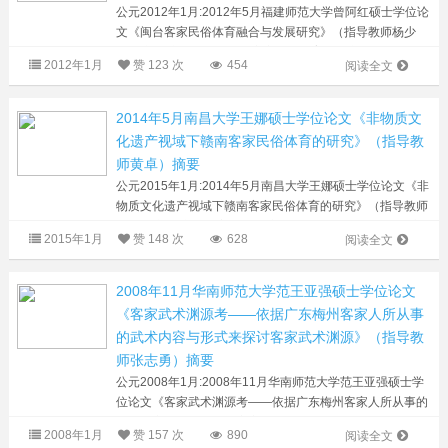
公元2012年1月:2012年5月福建师范大学曾阿红硕士学位论
文《闽台客家民俗体育融合与发展研究》（指导教师杨少
雄）摘要 摘要本文以闽台客家民俗体育为研究对象，采用
2012年1月
赞
123 次
454
阅读全文
文献资料法、实地考察法与录像...
2014年5月南昌大学王娜硕士学位论文《非物质文
化遗产视域下赣南客家民俗体育的研究》（指导教
师黄卓）摘要
公元2015年1月:2014年5月南昌大学王娜硕士学位论文《非
物质文化遗产视域下赣南客家民俗体育的研究》（指导教师
黄卓）摘要 摘要 随着世界经济全球化发展，各国间文化交
2015年1月
赞
148 次
628
阅读全文
流也日趋紧密。然而部分民...
2008年11月华南师范大学范王亚强硕士学位论文
《客家武术渊源考——依据广东梅州客家人所从事
的武术内容与形式来探讨客家武术渊源》（指导教
师张志勇）摘要
公元2008年1月:2008年11月华南师范大学范王亚强硕士学
位论文《客家武术渊源考——依据广东梅州客家人所从事的
武术内容与形式来探讨客家武术渊源》（指导教师张志勇）
2008年1月
赞
157 次
890
阅读全文
摘要 摘要武术是我国优秀...