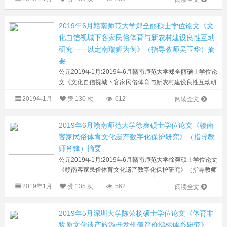
群众的运动休闲需求的重要举措，是...
2019年6月赣南师范大学郑全丽硕士学位论文《文
化自信视城下客家民俗体育与新农村建设良性互动
研究一一以定南瑞狮为例》（指导教师吴玉华）摘
要
公元2019年1月:2019年6月赣南师范大学郑全丽硕士学位论
文《文化自信视城下客家民俗体育与新农村建设良性互动研
究一一以定南瑞狮为例》（指导教师吴玉华）摘要黄砂口村
2019年1月
赞
130 次
612
阅读全文
瑞狮民俗体育表演（文内图）...
2019年6月赣南师范大学徐爽硕士学位论文《赣南
客家民俗体育文化遗产数字化保护研究》（指导教
师肖锋）摘要
公元2019年1月:2019年6月赣南师范大学徐爽硕士学位论文
《赣南客家民俗体育文化遗产数字化保护研究》（指导教师
肖锋）摘要（内文图） 充分挖掘体育丰富文化内涵，使体
2019年1月
赞
135 次
562
阅读全文
育文化及其功能在新时期能够得到...
2019年5月深圳大学陈荣杨硕士学位论文《体育非
物质文化遗产旅游开发价值评价指标体系研究》