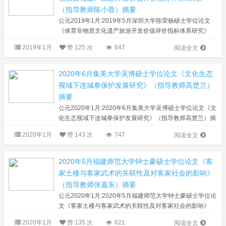
（指导教师陈小蓉）摘要
公元2019年1月:2019年5月深圳大学陈荣杨硕士学位论文
《体育非物质文化遗产旅游开发价值评价指标体系研究》
（指导教师陈小蓉）摘要 麒麟舞(坂田永胜堂舞麒麟)为了进
2019年1月
赞
125 次
647
阅读全文
一步拓宽和加深体育非物质文...
2020年6月集美大学吴博硕士学位论文《文化生态
视域下连城拳保护发展研究》（指导教师高楚兰）
摘要
公元2020年1月:2020年6月集美大学吴博硕士学位论文《文
化生态视域下连城拳保护发展研究》（指导教师高楚兰）摘
要 连城拳是福建八大拳种之一，是二十世纪八十年代挖掘
2020年1月
赞
143 次
747
阅读全文
整理出来的源流有序、拳理明...
2020年5月福建师范大学钟士豪硕士学位论文《客
家土楼与客家武术的关联性及对客家社会的影响》
（指导教师张嘉东）摘要
公元2020年1月:2020年5月福建师范大学钟士豪硕士学位论
文《客家土楼与客家武术的关联性及对客家社会的影响》
（指导教师张嘉东）摘要 客家土楼与客家武术是客家文化
2020年1月
赞
135 次
621
阅读全文
重要的组成部分，是客家文化的...