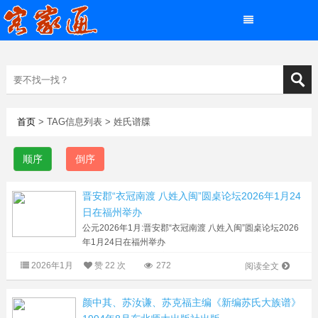
首页
> TAG信息列表 > 姓氏谱牒
顺序
倒序
晋安郡“衣冠南渡 八姓入闽”圆桌论坛2026年1月24
日在福州举办
公元2026年1月:晋安郡“衣冠南渡 八姓入闽”圆桌论坛2026
年1月24日在福州举办
两岸学者共话姓氏源流 文化传承凝聚闽侨乡谊
2026年1月
赞
22 次
272
阅读全文
2026年1月24日下午2:30，由福建高峰书院《寻根问祖》...
颜中其、苏汝谦、苏克福主编《新编苏氏大族谱》