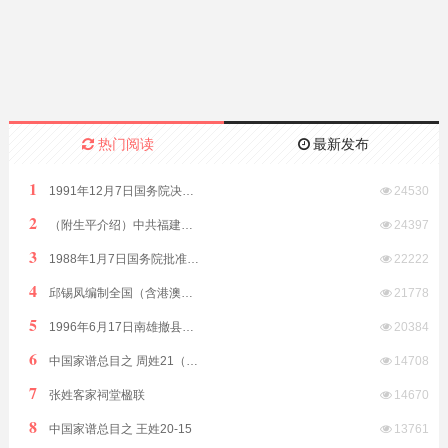
热门阅读
最新发布
1
1991年12月7日国务院决定原汕头市饶平县划归潮州市管辖
24530
2
（附生平介绍）中共福建省委原副书记、福建省政协原副主席林开钦同志2022年8月15日在福州逝世享年89岁
24397
3
1988年1月7日国务院批准析江门市阳江、阳春两县置阳江地级市
22222
4
邱锡凤编制全国（含港澳台）客家方言分布全表（征求意见稿）2019年8月12日发布
21778
5
1996年6月17日南雄撤县改市隶属广东省由韶关市代管
20384
6
中国家谱总目之 周姓21（江西）
14708
7
张姓客家祠堂楹联
14670
8
中国家谱总目之 王姓20-15
13761