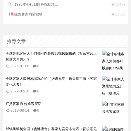
9
1993年4月6日国务院批准普宁撤县设市（县级）由揭阳市代管
12499
10
陈姓客家祠堂楹联
12500
推荐文章
全球各地客家人为何都可以参阅邱锡凤编撰的《客家方言上
杭话大词典》？
2026-01-06
0
全球客家人聚居地情况介绍（据谭元亨、詹天庠主编《客家
文化大典》）
2022-02-18
0
打赏客家通 传承客家话
2019-08-14
0
邱锡凤编制全国（含港澳台）客家方言分布全表（征求意见