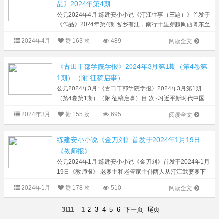
品》2024年第4期
公元2024年4月:练建安小小说《汀江往事（三题）》首发于
《作品》2024年第4期 客乡有江，南行千里穿越闽西粤东至
潮汕入海，上游曰汀江，三河坝以下曰韩江。江上多奇闻，
2024年4月
赞
163 次
489
阅读全文
匪夷所思。昨日传奇种种，人情世态...
《古田干部学院学报》2024年3月第1期（第4卷第
1期）（附 征稿启事）
公元2024年3月:《古田干部学院学报》2024年3月第1期
（第4卷第1期）（附 征稿启事）目 次 ·习近平新时代中国
特色社会主义思想研究·（1）论“站在人与自然和谐共生的
2024年3月
赞
155 次
695
阅读全文
高度谋划发展”的价值诉求 陈云（10...
练建安小小说《金刀刘》首发于2024年1月19日
《教师报》
公元2024年1月:练建安小小说《金刀刘》首发于2024年1月
19日《教师报》 老寨主和老管家主仆两人从汀江武婆寨下
山。石阶上，老寨主身形不动，飘上了一只木船，回头，挥
2024年1月
赞
178 次
510
阅读全文
挥手，说：“回去吧，都不要送了。”...
3111
1
2
3
4
5
6
下一页
尾页