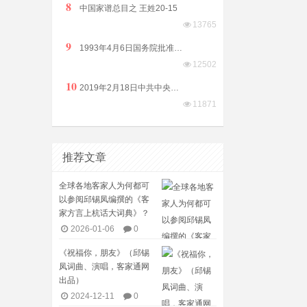
8
中国家谱总目之 王姓20-15
13765
9
1993年4月6日国务院批准普宁撤县设市（县级）由揭阳市代管
12502
10
2019年2月18日中共中央国务院印发《粤港澳大湾区发展规划纲要》
11871
推荐文章
全球各地客家人为何都可
以参阅邱锡凤编撰的《客
家方言上杭话大词典》？
2026-01-06
0
《祝福你，朋友》（邱锡
凤词曲、演唱，客家通网
出品）
2024-12-11
0