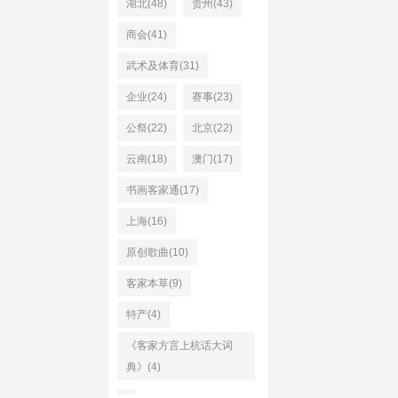
湖北(48)
贵州(43)
商会(41)
武术及体育(31)
企业(24)
赛事(23)
公祭(22)
北京(22)
云南(18)
澳门(17)
书画客家通(17)
上海(16)
原创歌曲(10)
客家本草(9)
特产(4)
《客家方言上杭话大词
典》(4)