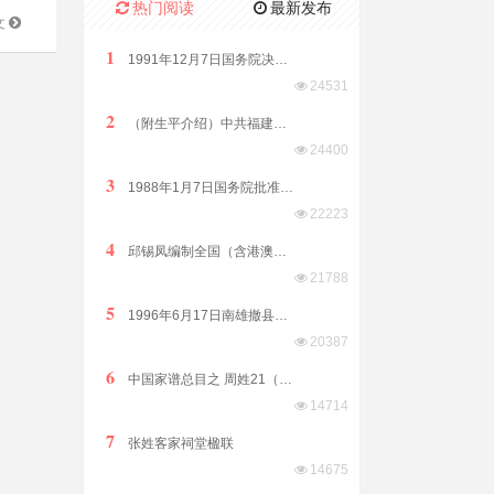
热门阅读
最新发布
文
1
1991年12月7日国务院决定原汕头市饶平县划归潮州市管辖
24531
2
（附生平介绍）中共福建省委原副书记、福建省政协原副主席林开钦同志2022年8月15日在福州逝世享年89岁
24400
3
1988年1月7日国务院批准析江门市阳江、阳春两县置阳江地级市
22223
4
邱锡凤编制全国（含港澳台）客家方言分布全表（征求意见稿）2019年8月12日发布
21788
5
1996年6月17日南雄撤县改市隶属广东省由韶关市代管
20387
6
中国家谱总目之 周姓21（江西）
14714
7
张姓客家祠堂楹联
14675