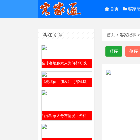
首页
客家
头条文章
首页
>
客家纪事
顺序
倒序
全球各地客家人为何都可以参阅邱锡凤编撰的《客家方言上杭话大词典》？
《祝福你，朋友》（邱锡凤词曲、演唱，客家通网出品）
台湾客家人分布情况（资料来源2012年7月台湾铭传大学汤涵如硕士学位论文《客委会客家广告形象之研究》）