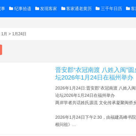
纪事
纪事拾遗
发现客家
客家通老黄历
三千年日历
客
>
1月
>
1月24日
晋安郡“衣冠南渡 八姓入闽”圆
坛2026年1月24日在福州举办
2026年1月24日:晋安郡“衣冠南渡 八姓入闽
论坛2026年1月24日在福州举办
两岸学者共话姓氏源流 文化传承凝聚闽侨
2026年1月24日下午2:30，由福建高峰书
根问祖》...