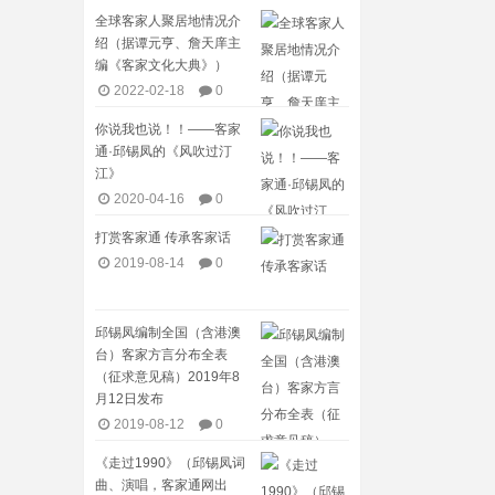
全球客家人聚居地情况介
绍（据谭元亨、詹天庠主
编《客家文化大典》）
2022-02-18
0
你说我也说！！——客家
通·邱锡凤的《风吹过汀
江》
2020-04-16
0
打赏客家通 传承客家话
2019-08-14
0
邱锡凤编制全国（含港澳
台）客家方言分布全表
（征求意见稿）2019年8
月12日发布
2019-08-12
0
《走过1990》（邱锡凤词
曲、演唱，客家通网出