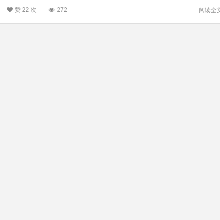
赞
22 次
272
阅读全