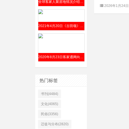
全球客家人聚居地情况介绍（据谭元亨、詹天庠主编《客家文化大典》）
2026年1月24日
2021年4月20日《古田颂》（何英词 李式耀曲）交响组歌唱响国家大剧院
2020年8月23日客家通网向全球发布“客家话口音传承人”招贤启事（附口音上传方法）
热门标签
书刊(4484)
文化(4065)
民俗(3356)
迁徙与分布(2820)