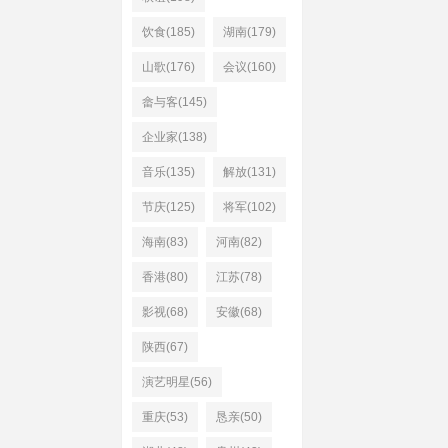
饮食(185)
湖南(179)
山歌(176)
会议(160)
畲与客(145)
企业家(138)
音乐(135)
解放(131)
节庆(125)
将军(102)
海南(83)
河南(82)
香港(80)
江苏(78)
影视(68)
安徽(68)
陕西(67)
演艺明星(56)
重庆(53)
恳亲(50)