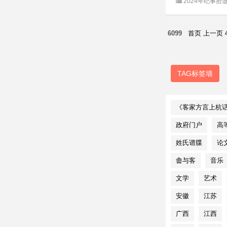
2024年纪事拾
6099
首页
上一页
TAG标签墙
《客家方言上杭
政府门户
高
姓氏谱牒
论
畲与客
音乐
文学
艺术
安徽
江苏
广西
江西