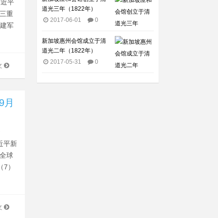
习近平
道光三年（1822年）
从三重
2017-06-01
0
治建军
新加坡惠州会馆成立于清
道光二年（1822年）
2017-05-31
0
文
9月
》
习近平新
大全球
（7）
文