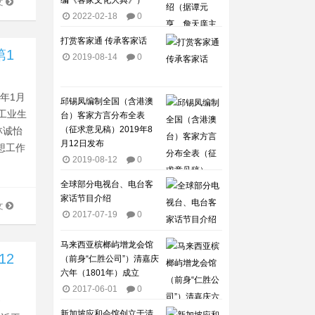
编《客家文化大典》）
文
2022-02-18
0
打赏客家通 传承客家话
第1
2019-08-14
0
4年1月
邱锡凤编制全国（含港澳
手工业生
台）客家方言分布全表
（征求意见稿）2019年8
林诚怡
月12日发布
想工作
2019-08-12
0
全球部分电视台、电台客
家话节目介绍​
文
2017-07-19
0
马来西亚槟榔屿增龙会馆
12
（前身“仁胜公司”）清嘉庆
六年（1801年）成立
2017-06-01
0
》
新加坡应和会馆创立于清