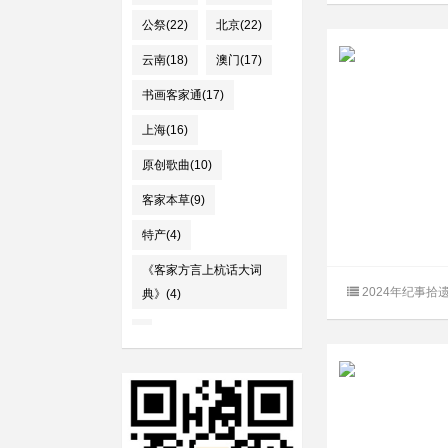
公祭(22)
北京(22)
云南(18)
澳门(17)
书画客家通(17)
上海(16)
原创歌曲(10)
客家本草(9)
特产(4)
《客家方言上杭话大词
2024年纪事拾
典》(4)