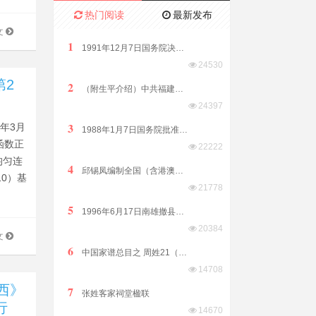
热门阅读
最新发布
文
1
1991年12月7日国务院决定原汕头市饶平县划归潮州市管辖
24530
第2
2
（附生平介绍）中共福建省委原副书记、福建省政协原副主席林开钦同志2022年8月15日在福州逝世享年89岁
24397
3
4年3月
1988年1月7日国务院批准析江门市阳江、阳春两县置阳江地级市
函数正
22222
均匀连
4
邱锡凤编制全国（含港澳台）客家方言分布全表（征求意见稿）2019年8月12日发布
10）基
21778
5
1996年6月17日南雄撤县改市隶属广东省由韶关市代管
20384
文
6
中国家谱总目之 周姓21（江西）
14708
西》
7
张姓客家祠堂楹联
行
14670