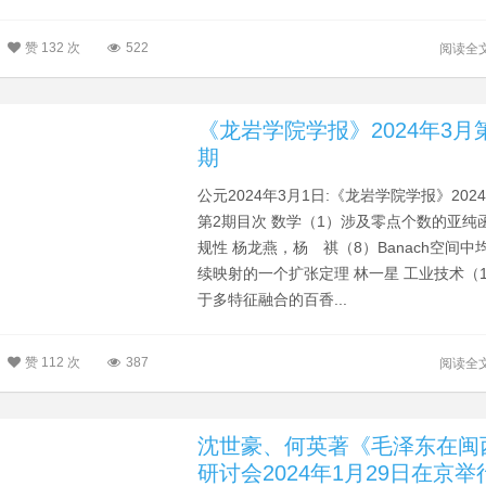
赞
132 次
522
阅读全
《龙岩学院学报》2024年3月
期
公元2024年3月1日:《龙岩学院学报》202
第2期目次 数学（1）涉及零点个数的亚纯
规性 杨龙燕，杨 祺（8）Banach空间中
续映射的一个扩张定理 林一星 工业技术（
于多特征融合的百香...
赞
112 次
387
阅读全
沈世豪、何英著《毛泽东在闽
研讨会2024年1月29日在京举