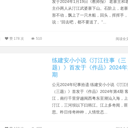
发于2024年1月19日《教师报》 老寨主和
主仆两人从汀江武婆寨下山。石阶上，老
形不动，飘上了一只木船，回头，挥挥手
说：“回去吧，都不要送了。”...
遗
赞
178 次
510
阅读全
练建安小小说《汀江往事（三
题）》首发于《作品》2024年
期
公元2024年纪事拾遗:练建安小小说《汀江
（三题）》首发于《作品》2024年第4期 
江，南行千里穿越闽西粤东至潮汕入海，
汀江，三河坝以下曰韩江。江上多奇闻，
思。昨日传奇种种，人情世态...