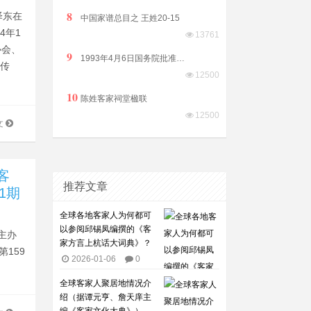
8
泽东在
中国家谱总目之 王姓20-15
4年1
13761
协会、
9
1993年4月6日国务院批准普宁撤县设市（县级）由揭阳市代管
宣传
12500
10
陈姓客家祠堂楹联
12500
文
客
推荐文章
1期
全球各地客家人为何都可
以参阅邱锡凤编撰的《客
主办
家方言上杭话大词典》？
159
2026-01-06
0
全球客家人聚居地情况介
绍（据谭元亨、詹天庠主