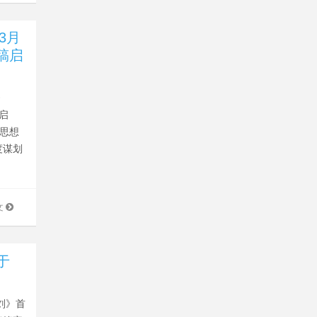
3月
稿启
》
稿启
义思想
度谋划
文
于
刘》首