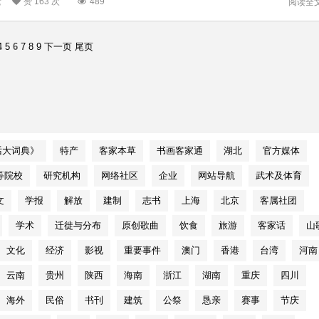
遗
赞
163 次
489
阅读全
4
5
6
7
8
9
下一页
尾页
话大词典》
特产
客家本草
书画客家通
湖北
官方媒体
等院校
研究机构
网络社区
企业
网站导航
武术及体育
文
学报
解放
建制
志书
上海
北京
客属社团
学术
迁徙与分布
原创歌曲
饮食
旅游
客家话
山
文化
经济
影视
重要事件
澳门
香港
台湾
河南
云南
贵州
陕西
海南
浙江
湖南
重庆
四川
海外
民俗
书刊
建筑
公祭
恳亲
赛事
节庆