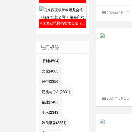
2024年3月1日
马来西亚槟榔屿增龙会馆（前身“仁胜公司”）清嘉庆六年（1801年）成立
热门标签
书刊(4504)
文化(4065)
民俗(3356)
迁徙与分布(2831)
2024年3月1日
福建(2483)
学术(2343)
姓氏谱牒(2281)