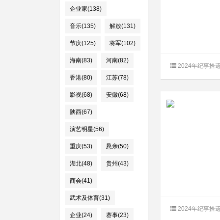
企业家(138)
音乐(135)
解放(131)
节庆(125)
将军(102)
海南(83)
河南(82)
2024年纪事拾
香港(80)
江苏(78)
影视(68)
安徽(68)
陕西(67)
演艺明星(56)
重庆(53)
恳亲(50)
湖北(48)
贵州(43)
商会(41)
武术及体育(31)
2024年纪事拾
企业(24)
赛事(23)