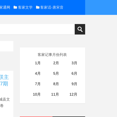
家通网
客家文学
客家话-唐宋音
客家记事月份列表
1月
2月
3月
4月
5月
6月
联主
7期
7月
8月
9月
10月
11月
12月
连城县文
之卷