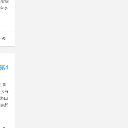
老管家
寨主身
，
文
第4
往事
客乡有
上游曰
匪夷所