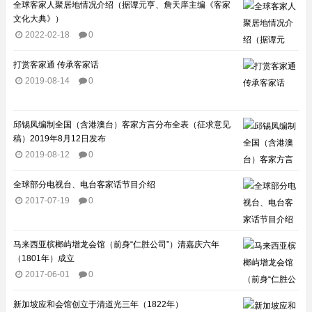
全球客家人聚居地情况介绍（据谭元亨、詹天庠主编《客家
文化大典》）
2022-02-18
0
打赏客家通 传承客家话
2019-08-14
0
邱锡凤编制全国（含港澳台）客家方言分布全表（征求意见
稿）2019年8月12日发布
2019-08-12
0
全球部分电视台、电台客家话节目介绍​
2017-07-19
0
马来西亚槟榔屿增龙会馆（前身“仁胜公司”）清嘉庆六年
（1801年）成立
2017-06-01
0
新加坡应和会馆创立于清道光三年（1822年）