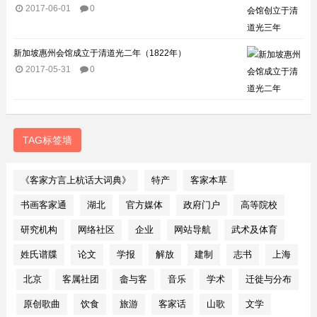
2017-06-01
0
新加坡惠州会馆成立于清道光二年（1822年）
2017-05-31
0
TAG标签墙
《客家方言上杭话大词典》
特产
客家本草
书画客家通
湖北
官方媒体
政府门户
高等院校
研究机构
网络社区
企业
网站导航
武术及体育
姓氏谱牒
论文
学报
解放
建制
志书
上海
北京
客属社团
畲与客
音乐
学术
迁徙与分布
原创歌曲
饮食
旅游
客家话
山歌
文学