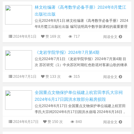
林文柱编著《高考数学必备手册》2024年8月鹭江
出版社出版
公元2024年8月1日:林文柱编著《高考数学必备手册》2024
年8月鹭江出版社出版 编写说明高中数学新课程的最重要理
念是螺旋向上展示知识的发生、发展过程，这必然需要把系
2024年8月1日
赞
169 次
717
阅读全文
统的知识体系分层、分段...
《龙岩学院学报》2024年7月第4期
公元2024年7月1日:《龙岩学院学报》2024年7月第4期 目
次 苏区研究（1）中央苏区时期红色歌谣对客家山歌的继承
与创新 张结平（8）福建苏区廉洁文化建设的探索及其启示
2024年7月1日
赞
133 次
315
梁 旭，叶 青 历史·社会 邓...
阅读全文
全国重点文物保护单位福建上杭官田李氏大宗祠
2024年6月17日因洪水致部分厢房损毁
公元2024年6月17日:全国重点文物保护单位福建上杭官田
李氏大宗祠2024年6月17日因洪水崩塌 2024年6月16日，
福建省上杭县遭受大暴雨、局部特大暴雨，导致河水暴涨、
2024年6月17日
赞
150 次
840
阅读全文
山洪暴发，防汛形势十分严峻。位于...