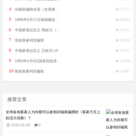
4
邱锡凤编制全国（含港澳台）客家方言分布全表（征求意见稿）2019年8月12日发布
21777
5
1996年6月17日南雄撤县改市隶属广东省由韶关市代管
20384
6
中国家谱总目之 周姓21（江西）
14707
7
张姓客家祠堂楹联
14669
8
中国家谱总目之 王姓20-15
13761
9
1993年4月6日国务院批准普宁撤县设市（县级）由揭阳市代管
12499
10
陈姓客家祠堂楹联
12497
推荐文章
全球各地客家人为何都可以参阅邱锡凤编撰的《客家方言上
杭话大词典》？
2026-01-06
0