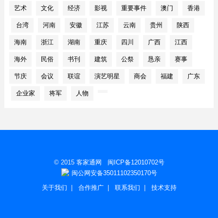
艺术
文化
经济
影视
重要事件
澳门
香港
台湾
河南
安徽
江苏
云南
贵州
陕西
海南
浙江
湖南
重庆
四川
广西
江西
海外
民俗
书刊
建筑
公祭
恳亲
赛事
节庆
会议
联谊
演艺明星
商会
福建
广东
企业家
将军
人物
© 2015
客家通网
闽ICP备12010702号
闽公网安备35011102350170号
关于我们
|
合作推广
|
联系我们
|
技术支持