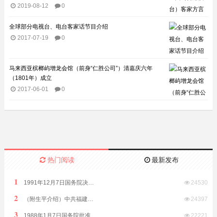
2019-08-12
0
全球部分电视台、电台客家话节目介绍​
2017-07-19
0
马来西亚槟榔屿增龙会馆（前身“仁胜公司”）清嘉庆六年
（1801年）成立
2017-06-01
0
热门阅读
最新发布
1
1991年12月7日国务院决定原汕头市饶平县划归潮州市管辖
24530
2
（附生平介绍）中共福建省委原副书记、福建省政协原副主席林开钦同志2022年8月15日在福州逝世享年89岁
24397
3
1988年1月7日国务院批准析江门市阳江、阳春两县置阳江地级市
22221