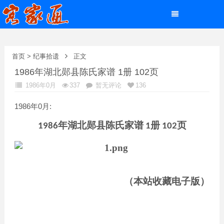
首页
>
纪事拾遗
正文
1986年湖北郧县陈氏家谱 1册 102页
1986年0月
337
暂无评论
136
1986年0月:
年湖北郧县陈氏家谱
册
页
1986
1
102
（本站收藏电子版）