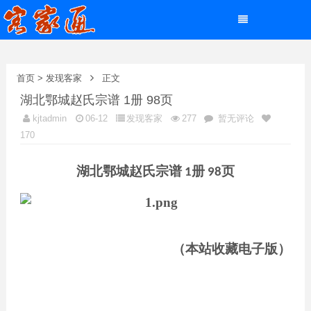
首页
>
发现客家
正文
湖北鄂城赵氏宗谱 1册 98页
kjtadmin
06-12
发现客家
277
暂无评论
170
湖北鄂城赵氏宗谱
册
页
1
98
（本站收藏电子版）