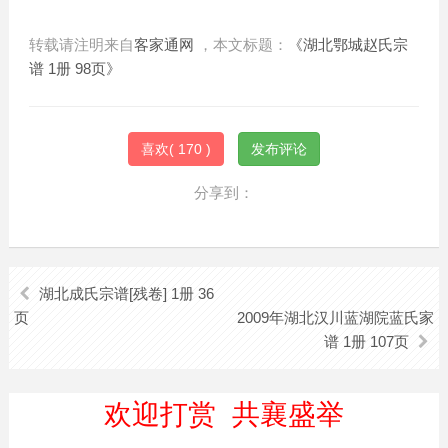
转载请注明来自
客家通网
，本文标题：
《湖北鄂城赵氏宗
谱 1册 98页》
喜欢(
170
)
发布评论
分享到：
湖北成氏宗谱[残卷] 1册 36
页
2009年湖北汉川蓝湖院蓝氏家
谱 1册 107页
欢迎打赏 共襄盛举