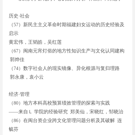
历史
·社会
（
57）新民主主义革命时期福建妇女运动的历史经验及
启示
黄宏伟，王韬皓，吴红莲
（
67）闽南元宵灯俗的地方性知识生产与文化认同建构
郭烨佳
（
74）数字社会人的现实镜像
、
异化根源与复归理路
郭永康，袁小云
经济
·管理
（
80）地方本科高校预算绩效管理的探索与实践
——来自
Ｌ
学院的经验研究
郑美仙，宋晓红，邹晓治
（
86）在闽台资企业跨文化管理问题分析及其破解 连
毓芬