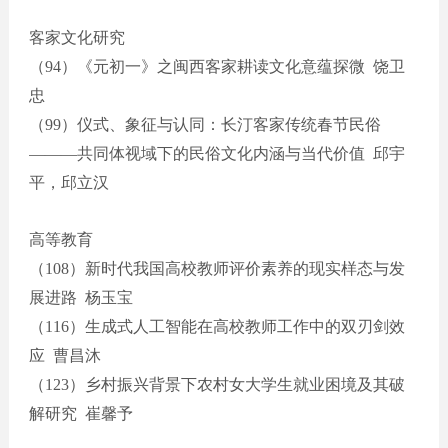
客家文化研究
（
94）
《
元初一
》
之闽西客家耕读文化意蕴探微
饶卫
忠
（
99）仪式
、
象征与认同
：
长汀客家传统春节民俗
———共同体视域下的民俗文化内涵与当代价值 邱宇
平，邱立汉
高等教育
（
108）新时代我国高校教师评价素养的现实样态与发
展进路 杨玉宝
（
116）生成式人工智能在高校教师工作中的双刃剑效
应 曹昌沐
（
123）乡村振兴背景下农村女大学生就业困境及其破
解研究 崔馨予