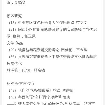
昕，吴杨义
苏区研究
（
13）中央苏区红色标语育人的逻辑理路 范文文
（
21）闽西苏区时期军队廉政建设的实践路径与当代启
示 蔡
颖，杨玉凤
文学
·传媒
（
29）钱谦益与程嘉燧交游考论 田佳艳，王今晖
（
36）入境游客需求视角下中华优秀传统文化供给基层
拓展优化
赖泽栋，代
悦，林余钱
标准语
·方言·文字
（
43）
《
广韵声系
·
知帮系
》
指误
兰碧仙
（
48）粤西闽语
“
高舒调
”
的类型和性质
——以清入字舒化为中心的统计分析 林宸
昇
，郑冠宇